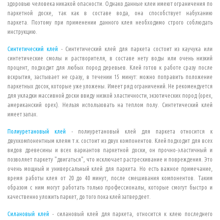
здоровью человека никакой опасности. Однако данные клеи имеют ограничения по
паркетной доске, так как в составе вода, она способствует набуханию
паркета. Поэтому при применении данного клея необходимо строго соблюдать
инструкцию.
Синтетический клей
- Синтетический клей для паркета состоит из каучука или
синтетические смолы и растворителя, в составе нету воды или очень низкий
процент, подходит для любых пород деревьев. Клей готов к работе сразу после
вскрытия, застывает не сразу, в течении 15 минут: можно поправить положение
паркетных досок, которые уже уложены. Имеет ряд ограничений. Не рекомендуется
для укладки массивной доски ввиду низкой эластичности, экзотических пород (орех,
американский орех). Нельзя использовать на теплом полу. Синтетический клей
имеет запах.
Полиуретановый клей
-
полиуретановый клей для паркета относится к
двухкомпонентным клеям т.к. состоит из двух компонентов. Клей подходит для всех
видов древесины и всех вариантов паркетной доски, он прочно-эластичный и
позволяет паркету "двигаться", что исключает растрескивание и повреждения. Это
очень мощный и универсальный клей для паркета. Но есть важное примечание,
время работы клея от 20 до 40 минут, после смешивания компонентов. Таким
образом с ним могут работать только профессионалы, которые смогут быстро и
качественно уложить паркет, до того пока клей затвердеет.
Силановый клей
- силановый клей для паркета, относится к клею последнего