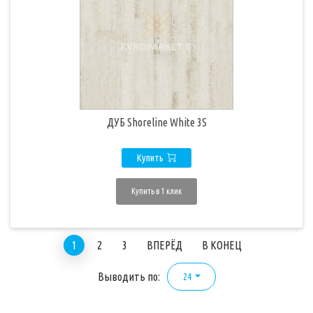
ДУБ Shoreline White 3S
Купить
Купить в 1 клик
1
2
3
ВПЕРЁД
В КОНЕЦ
Выводить по:
24