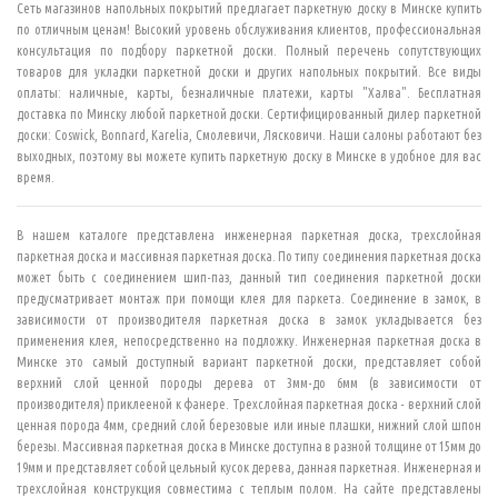
Сеть магазинов напольных покрытий предлагает
паркетную доску в Минске
купить
по отличным ценам! Высокий уровень обслуживания клиентов, профессиональная
консультация по подбору паркетной доски. Полный перечень сопутствующих
товаров для укладки паркетной доски и других напольных покрытий. Все виды
оплаты: наличные, карты, безналичные платежи, карты "Халва". Бесплатная
доставка по Минску любой паркетной доски. Сертифицированный дилер паркетной
доски: Coswick, Bonnard, Karelia, Смолевичи, Лясковичи. Наши салоны работают без
выходных, поэтому вы можете
купить паркетную доску в Минске
в удобное для вас
время.
В нашем каталоге представлена
инженерная паркетная доска
, трехслойная
паркетная доска и массивная паркетная доска. По типу соединения паркетная доска
может быть с соединением шип-паз, данный тип соединения паркетной доски
предусматривает монтаж при помощи клея для паркета. Соединение в замок, в
зависимости от производителя паркетная доска в замок укладывается без
применения клея, непосредственно на подложку. Инженерная паркетная доска в
Минске это самый доступный вариант паркетной доски, представляет собой
верхний слой ценной породы дерева от 3мм-до 6мм (в зависимости от
производителя) приклееной к фанере.
Трехслойная паркетная доска
- верхний слой
ценная порода 4мм, средний слой березовые или иные плашки, нижний слой шпон
березы.
Массивная паркетная доска в Минске
доступна в разной толщине от 15мм до
19мм и представляет собой цельный кусок дерева, данная паркетная. Инженерная и
трехслойная конструкция совместима с теплым полом. На сайте представлены