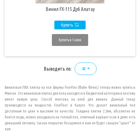
Винил FX-115 Дуб Алатау
Купить
Купить в 1 клик
Выводить по:
48
Виниловая ПВХ плитка
на пол фирмы FineFlex (Файн Флекс) теперь можно купить в
Минске. Это виниловая плитка для пола находится в бюджетной категории и поэтому
имеет низкую цену. Способ монтажа на клей для винила. Данный товар
производится на мощностях FineFloor в Калуге. Что делает виниловый пол
доступным по цене и высоким по качеству. Толщина плитки 2.2мм, абсолютно не
боится воды, можно укладывать на теплый пол, отличный вариант если в доме есть
домашний питомец так как покрытие бесшумное и вам не будет слышен "цокот" от
лам.