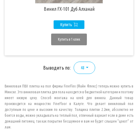
Винил FX-101 Дуб Алханай
Купить
Купить в 1 клик
Выводить по:
48
Виниловая ПВХ плитка
на пол фирмы FineFlex (Файн Флекс) теперь можно купить в
Минске. Это виниловая плитка для пола находится в бюджетной категории и поэтому
имеет низкую цену. Способ монтажа на клей для винила. Данный товар
производится на мощностях FineFloor в Калуге. Что делает виниловый пол
доступным по цене и высоким по качеству. Толщина плитки 2.2мм, абсолютно не
боится воды, можно укладывать на теплый пол, отличный вариант если в доме есть
домашний питомец так как покрытие бесшумное и вам не будет слышен "цокот" от
лам.