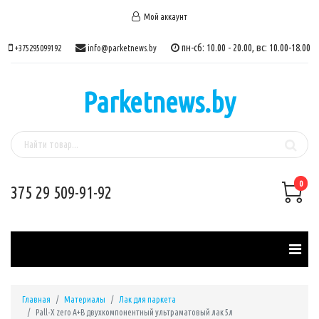
Мой аккаунт
пн-сб: 10.00 - 20.00, вс: 10.00-18.00
+375295099192
info@parketnews.by
Parketnews.by
0
375 29 509-91-92
Главная
Материалы
Лак для паркета
Pall-X zero A+B двухкомпонентный ультраматовый лак 5л