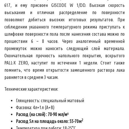
617, и ему присвоен GISCODE W 1/DD. Высокая скорость
высыхания и отличная распределение по поверхности
позволяют добиться высоких итоговых результатов. При
соблюдении указанного температурного режима приступать к
шлифовке поверхности пола после нанесения состава можно по
прошествии 6 – 8 часов. Через аналогичный временной
промежуток можно наносить следующий слой материала.
Окончательная прочность напольного покрытия, вскрытого
PALL-X ZERO, наступит по истечении 1 недели. Стоит также
помнить, что время открытости замешенного раствора лака
равняется в среднем 3 часам.
Технические характеристики:
Глянцевость: специальный матовый
Фасовка: 4л+1л (A+B)
Расход (на слой) : 70-90 мл/м²
2
Расход 5л на площадь около: 55-70м
Температура при работе: 18-25°С