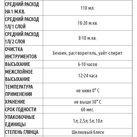
СРЕДНИЙ РАСХОД
110 мл.
НА 1 М.КВ.
СРЕДНИЙ РАСХОД
18-20 м.кв.
1Л/ 1 СЛОЙ
СРЕДНИЙ РАСХОД
8-10 м.кв.
1Л/ 2 СЛОЯ
ОЧИСТКА
Бензин, растворитель, уайт-спирит
ИНСТРУМЕНТОВ
ВЫСЫХАНИЕ
6-10 часов
МЕЖСЛОЙНОЕ
12-24 часа
ВЫСЫХАНИЕ
ТЕМПЕРАТУРА
не ниже 0° С
ПРИМЕНЕНИЯ
ХРАНЕНИЕ
не выше 30° С
СРОК ГОДНОСТИ
60 мес.
УПАКОВОЧНЫЕ
1л; 2,5л; 5л; 10л
ЕДИНИЦЫ
СТЕПЕНЬ ГЛЯНЦА
Шелковый блеск