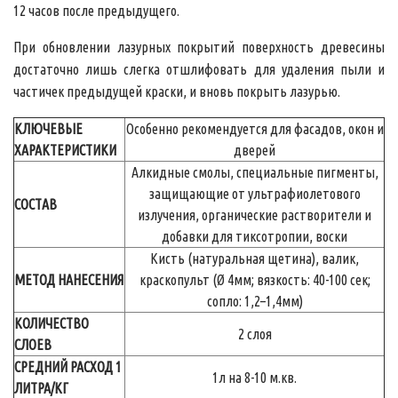
12 часов после предыдущего.
При обновлении лазурных покрытий поверхность древесины
достаточно лишь слегка отшлифовать для удаления пыли и
частичек предыдущей краски, и вновь покрыть лазурью.
КЛЮЧЕВЫЕ
Особенно рекомендуется для фасадов, окон и
ХАРАКТЕРИСТИКИ
дверей
Алкидные смолы, специальные пигменты,
защищающие от ультрафиолетового
СОСТАВ
излучения, органические растворители и
добавки для тиксотропии, воски
Кисть (натуральная щетина), валик,
МЕТОД НАНЕСЕНИЯ
краскопульт (Ø 4мм; вязкость: 40-100 сек;
сопло: 1,2–1,4мм)
КОЛИЧЕСТВО
2 слоя
СЛОЕВ
СРЕДНИЙ РАСХОД 1
1л на 8-10 м.кв.
ЛИТРА/КГ