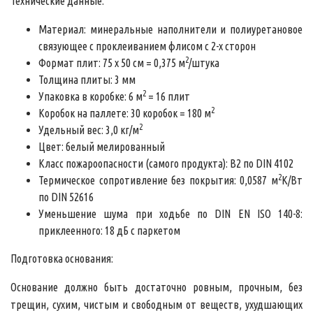
Технические данные:
Материал: минеральные наполнители и полиуретановое
связующее с проклеиванием флисом с 2-х сторон
2
Формат плит: 75 х 50 см = 0,375 м
/штука
Толщина плиты: 3 мм
2
Упаковка в коробке: 6 м
= 16 плит
2
Коробок на паллете: 30 коробок = 180 м
2
Удельный вес: 3,0 кг/м
Цвет: белый мелированный
Класс пожароопасности (самого продукта): В2 по DIN 4102
2
Термическое сопротивление без покрытия: 0,0587 м
К/Вт
по DIN 52616
Уменьшение шума при ходьбе по DIN EN ISO 140-8:
приклеенного: 18 дБ с паркетом
Подготовка основания:
Основание должно быть достаточно ровным, прочным, без
трещин, сухим, чистым и свободным от веществ, ухудшающих