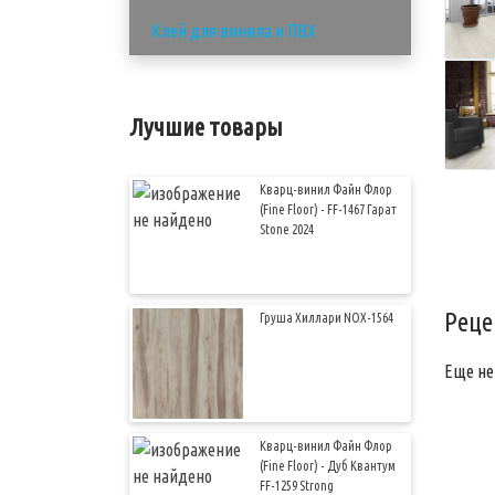
Клей для винила и ПВХ
Лучшие товары
Кварц-винил Файн Флор
(Fine Floor) - FF-1467 Гарат
Stone 2024
Реце
Груша Хиллари NOX-1564
Еще не
Кварц-винил Файн Флор
(Fine Floor) - Дуб Квантум
FF-1259 Strong