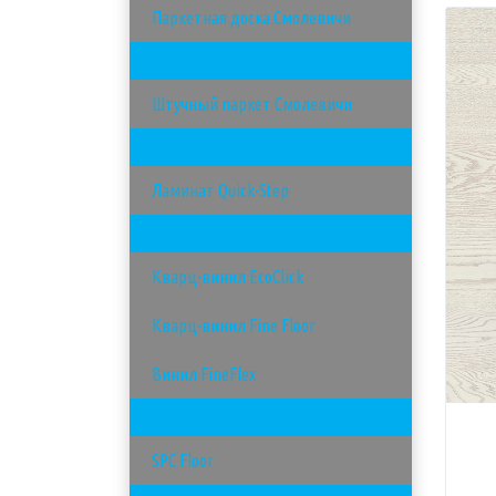
Паркетная доска Смолевичи
Штучный паркет
Штучный паркет Смолевичи
Ламинат
Ламинат Quick-Step
Виниловый пол
Кварц-винил EcoClick
Кварц-винил Fine Floor
Винил FineFlex
SPC - покрытия
SPC Floor