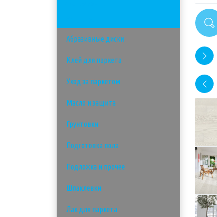
Инструменты
Материалы
Абразивные диски
Клей для паркета
Уход за паркетом
Масло и защита
Грунтовки
Подготовка пола
Подложка и прочее
Шпаклевки
Лак для паркета