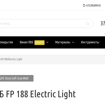
+375295099192
37
 покрытия
Винил ПВХ
Материалы
Инструменты
АКЦИЯ
 FP 188 Electric Light
УБ Story Soft Grey Matt
 FP 188 Electric Light