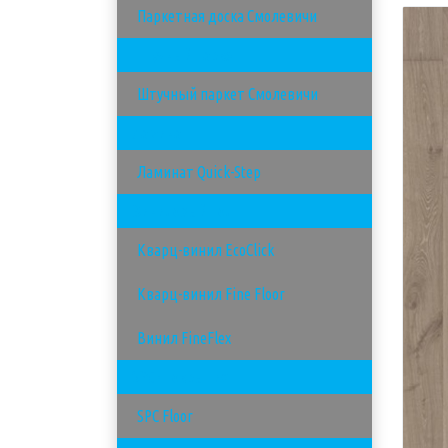
Паркетная доска Смолевичи
Штучный паркет
Штучный паркет Смолевичи
Ламинат
Ламинат Quick-Step
Виниловый пол
Кварц-винил EcoClick
Кварц-винил Fine Floor
Винил FineFlex
SPC - покрытия
SPC Floor