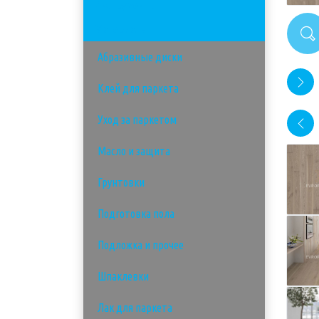
Инструменты
Материалы
Абразивные диски
Клей для паркета
Уход за паркетом
Масло и защита
Грунтовки
Подготовка пола
Подложка и прочее
Шпаклевки
Лак для паркета