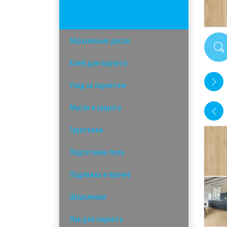
Инструменты
Материалы
Абразивные диски
Клей для паркета
Уход за паркетом
Масло и защита
Грунтовки
Подготовка пола
Подложка и прочее
Шпаклевки
Лак для паркета