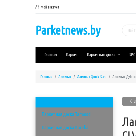
Мой аккаунт
Parketnews.by
Главная
Паркет
Паркетная доска
SPC
Главная
Ламинат
Ламинат Quick-Step
Ламинат Дуб св
Л
Паркетная доска
Паркетная доска Tarwood
Ла
Паркетная доска Karelia
CLV