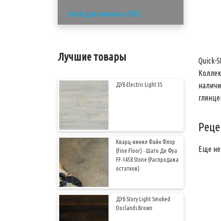
Клей для винила и ПВХ
Лучшие товары
Quick-
Коллек
наличи
ДУБ Electric Light 3S
глянце
Реце
Кварц-винил Файн Флор
Еще не
(Fine Floor) - Шато Де Фуа
FF-1458 Stone (Распродажа
остатков)
ДУБ Story Light Smoked
Doclands Brown