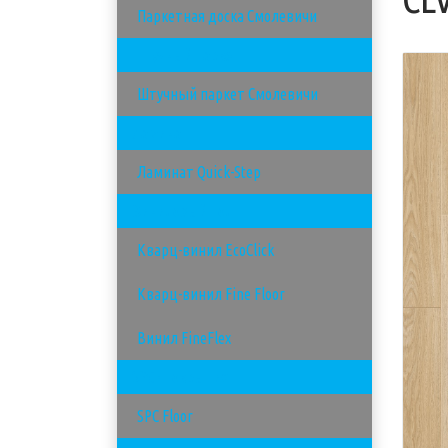
Паркетная доска Смолевичи
Штучный паркет
Штучный паркет Смолевичи
Ламинат
Ламинат Quick-Step
Виниловый пол
Кварц-винил EcoClick
Кварц-винил Fine Floor
Винил FineFlex
SPC - покрытия
SPC Floor