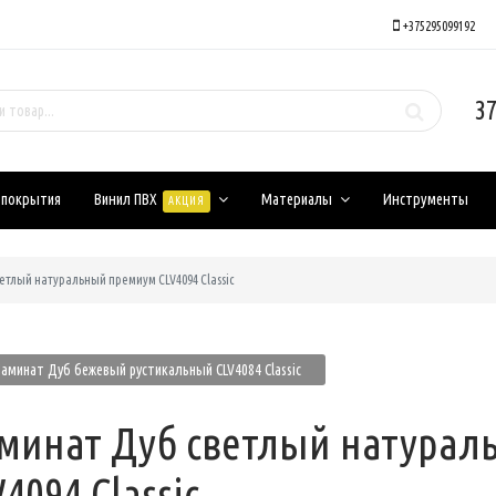
+375295099192
37
 покрытия
Винил ПВХ
Материалы
Инструменты
АКЦИЯ
етлый натуральный премиум CLV4094 Classic
аминат Дуб бежевый рустикальный CLV4084 Classic
минат Дуб светлый натурал
4094 Classic