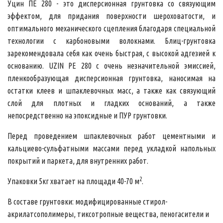
Уцин ПЕ 280 - это дисперсионная грунтовка со связующим
эффектом, для придания поверхности шероховатости, и
оптимального механического сцепления благодаря специальной
технологии с карбоновыми волокнами. Блиц-грунтовка
зарекомендовала себя как очень быстрая, с высокой адгезией к
основанию. UZIN PE 280 с очень незначительной эмиссией,
пленкообразующая дисперсионная грунтовка, наносимая на
остатки клеев и шпаклевочных масс, а также как связующий
слой для плотных и гладких оснований, а также
непосредственно на эпоксидные и ПУР грунтовки.
Перед проведением шпаклевочных работ цементными и
кальциево-сульфатными массами перед укладкой напольных
покрытий и паркета, для внутренних работ.
2
Упаковки 5кг хватает на площади
40-70 м
.
В составе грунтовки: модифицированные стирол-
акрилатсополимеры, тиксотропные вещества, пеногасители и