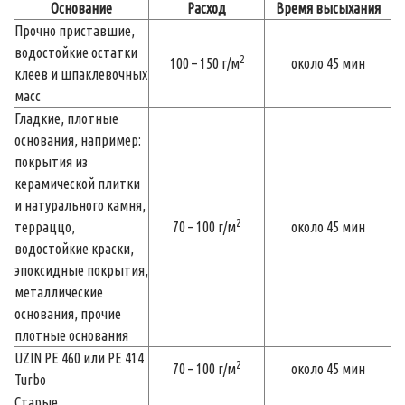
Основание
Расход
Время высыхания
Прочно приставшие,
водостойкие остатки
2
100 – 150 г/м
около 45 мин
клеев и шпаклевочных
масс
Гладкие, плотные
основания, например:
покрытия из
керамической плитки
и натурального камня,
2
терраццо,
70 – 100 г/м
около 45 мин
водостойкие краски,
эпоксидные покрытия,
металлические
основания, прочие
плотные основания
UZIN PE 460 или PE 414
2
70 – 100 г/м
около 45 мин
Turbo
Старые,