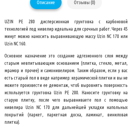
Описание
Отзывы (0)
UZIN PE 280 дисперсионная грунтовка
с карбоновой
технологией
под нивелир
идеальна для срочных работ.
Через 45
минут
можно наносить выравнивающую массу
Uzin NC 170
или
Uzin NC 160.
Основное назначение это создание адгезионного слоя между
старым невпитывающим основанием (плитка, стекло, метал,
мрамор и прочее) и самонивелиром. Таким образом, если у вас
есть старый пол в виде например: керамической плитки и вы не
можете произвести ее демонтаж, чтоб выровнять поверхность
используется грунтовка Uzin PE 280. Наносите грунтовку на
старую плитку, после чего выравниваете пол с помощью
нивелира Uzin NC 170 для дальнейшей укладки напольных
покрытий (паркет, паркетная доска, ламинат, виниловая
плитка).