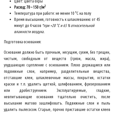
Цвет: цвета охры
2
Расход: 70 – 150 г/м
Температура при работе: не менее 10 °С на полу
Время высыхания, готовность к шпаклеванию: от 45
минут до 4 часов
*при +20 °С и 65 % относительной
влажности воздуха.
Подготовка основания:
Основание должно быть прочным, несущим, сухим, без трещин,
чистым, свободным от веществ (грязи, масла, жира),
ухудшающих сцепление с основанием. Плохо держащиеся или
подвижные слои, например, разделительные вещества,
отставшие клеи, шпаклевочные массы, покрытия, остатки
краски и т.п. удалить щеткой, шлифованием, фрезерованием
или дробеструением. Эксплуатируемые, гладкие,
невпитывающие основания тщательно очистить, после
высыхание матово зашлифовать. Подвижные слои и пыль
удалить пылесосом. Старые, прочно приставшие остатки клеев