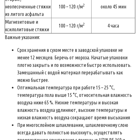
2
неопесоченные стяжки
100 – 120 г/м
около 45 мин
из литого асфальта
Магнезитовые и
2
100 – 120 г/м
4 часа
ксилолитовые стяжки
Важные указания:
Срок хранения в сухом месте в заводской упаковке не
менее 12 месяцев. Беречь от мороза. Начатые упаковки
плотно закрыть и по возможности быстро использовать.
Замешанный с водой материал перерабатывать как
можно быстрее.
Оптимальная температура при работе 15 – 25 °С,
температура пола выше 15 °С, относительная влажность
воздуха ниже 65 %. Низкие температуры и высокая
влажность воздуха удлиняют, высокие температуры и
низкая влажность воздуха сокращают время высыхания
При многослойном шпаклевании, шпаклевочному слою
всегда давать полностью высохнуть, осуществлять
промежуточное грунтование с помощью UZIN PE 360 и