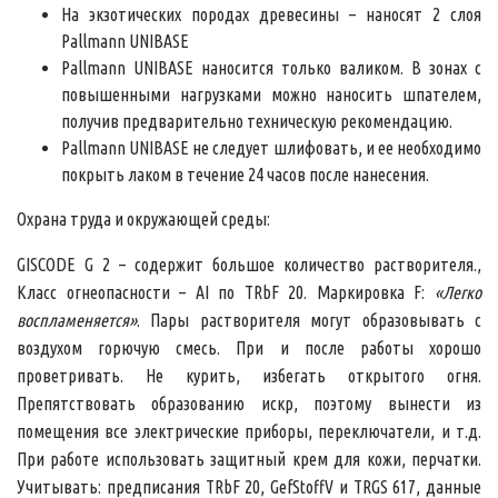
На экзотических породах древесины – наносят 2 слоя
Pallmann UNIBASE
Pallmann UNIBASE наносится только валиком. В зонах с
повышенными нагрузками можно наносить шпателем,
получив предварительно техническую рекомендацию.
Pallmann UNIBASE не следует шлифовать, и ее необходимо
покрыть лаком в течение 24 часов после нанесения.
Охрана труда и окружающей среды:
GISCODE G 2 – содержит большое количество растворителя.,
Класс огнеопасности – АI по TRbF 20. Маркировка F:
«Легко
воспламеняется»
. Пары растворителя могут образовывать с
воздухом горючую смесь. При и после работы хорошо
проветривать. Не курить, избегать открытого огня.
Препятствовать образованию искр, поэтому вынести из
помещения все электрические приборы, переключатели, и т.д.
При работе использовать защитный крем для кожи, перчатки.
Учитывать: предписания TRbF 20, GefStoffV и TRGS 617, данные