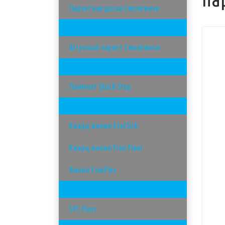
Паркетная доска Смолевичи
Штучный паркет
Штучный паркет Смолевичи
Ламинат
Ламинат Quick-Step
Виниловый пол
Кварц-винил EcoClick
Кварц-винил Fine Floor
Винил FineFlex
SPC - покрытия
SPC Floor