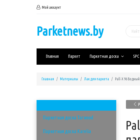
Мой аккаунт
Parketnews.by
Главная
Паркет
Паркетная доска
SPC
Главная
Материалы
Лак для паркета
Pall-X 96 Водны
P
Паркетная доска
Паркетная доска Tarwood
Pa
Паркетная доска Karelia
па