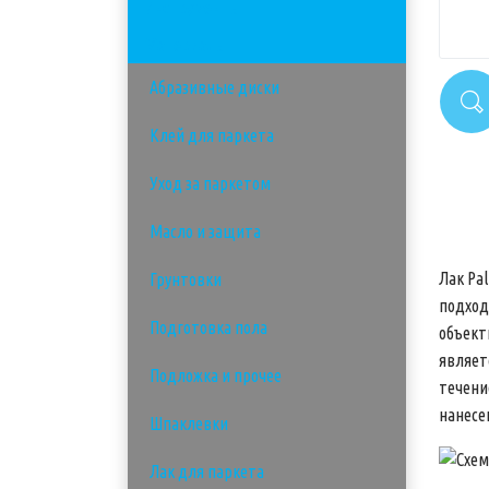
Инструменты
Материалы
Абразивные диски
Клей для паркета
Уход за паркетом
Масло и защита
Лак Pa
Грунтовки
подход
Подготовка пола
объект
являет
Подложка и прочее
течен
нанесе
Шпаклевки
Лак для паркета