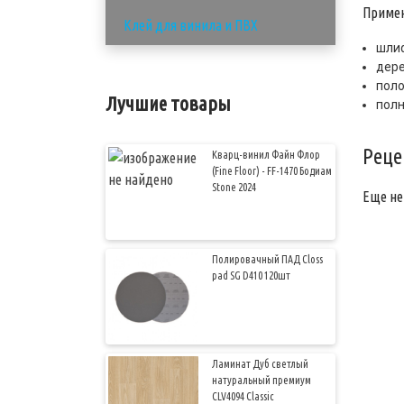
Примен
Клей для винила и ПВХ
шлиф
дере
поло
Лучшие товары
полн
Реце
Кварц-винил Файн Флор
(Fine Floor) - FF-1470 Бодиам
Stone 2024
Еще не
Полировачный ПАД Сloss
pad SG D410 120шт
Ламинат Дуб светлый
натуральный премиум
CLV4094 Classic