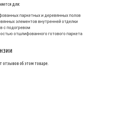
яется для:
ованных паркетных и деревянных полов
вянных элементов внутренней отделки
в с подогревом
остью отшлифованного готового паркета
нзии
т отзывов об этом товаре.