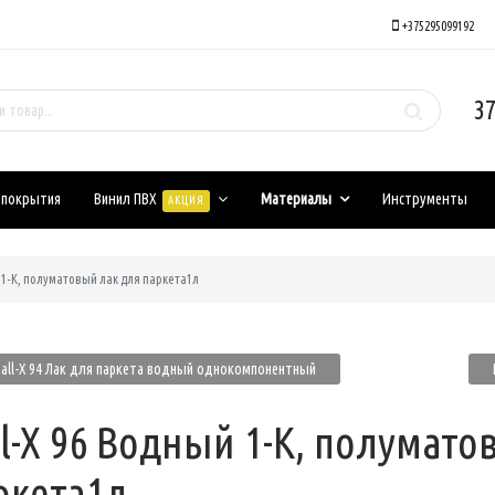
+375295099192
37
 покрытия
Винил ПВХ
Материалы
Инструменты
АКЦИЯ
й 1-К, полуматовый лак для паркета1л
all-X 94 Лак для паркета водный однокомпонентный
ll-X 96 Водный 1-К, полумато
ркета1л