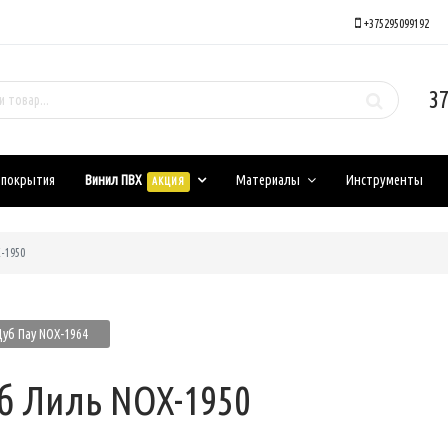
+375295099192
37
 покрытия
Винил ПВХ
Материалы
Инструменты
АКЦИЯ
-1950
уб Пау NOX-1964
б Лиль NOX-1950