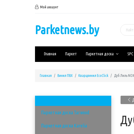
Мой аккаунт
Parketnews.by
Главная
Паркет
Паркетная доска
SPC
Главная
Винил ПВХ
Кварцвинил EcoClick
Дуб Лиль NOX
Д
Паркетная доска
Паркетная доска Tarwood
Ду
Паркетная доска Karelia