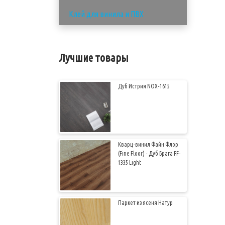
Клей для винила и ПВХ
Лучшие товары
Дуб Истрия NOX-1615
Кварц-винил Файн Флор
(Fine Floor) - Дуб Брага FF-
1335 Light
Паркет из ясеня Натур