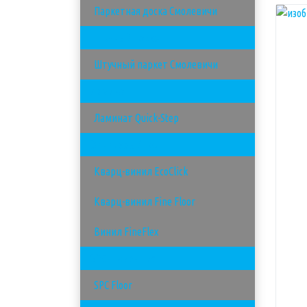
Паркетная доска Смолевичи
Штучный паркет
Штучный паркет Смолевичи
Ламинат
Ламинат Quick-Step
Виниловый пол
Кварц-винил EcoClick
Кварц-винил Fine Floor
Винил FineFlex
SPC - покрытия
SPC Floor