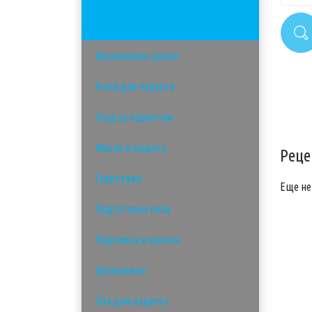
Инструменты
Материалы
Абразивные диски
Клей для паркета
Уход за паркетом
Масло и защита
Реце
Грунтовки
Еще не
Подготовка пола
Подложка и прочее
Шпаклевки
Лак для паркета