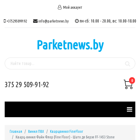
Мой аккаунт
пн-сб: 10.00 - 20.00, вс: 10.00-18.00
+375295099192
info@parketnews.by
Parketnews.by
0
375 29 509-91-92
Главная
Винил ПВХ
Кварцвинил FineFloor
Кварц-винил Файн Флор (Fine Floor) - Шато де Берзе FF-1453 Stone